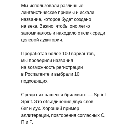
Мы использовали различные
Все названия проходят проверку
на наличие зарегистрированных
лингвистические приемы и искали
торговых марок.
название, которое будет создано
Консультации по регистрации
товарного знака.
на века. Важно, чтобы оно легко
Полная прозрачность на этапе
запоминалось и находило отклик среди
проверки уникальности.
Используем базы данных
целевой аудитории.
Rospatent и международных
реестров.
Проработав более 100 вариантов,
Заказать
мы проверили названия
нейминг
на возможность регистрации
в Роспатенте и выбрали 10
подходящих.
Среди них нашелся бриллиант — Sprint
Spirit. Это объединение двух слов —
бег и дух. Хороший пример
Названия которые
аллитерации, повторения согласных С,
мы зарегестрировали
П и Р.