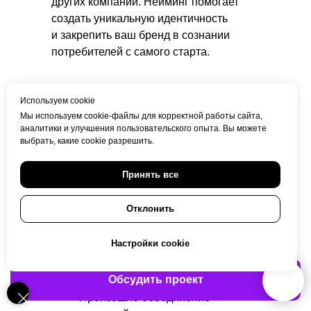
других компаний. Нейминг помогает
создать уникальную идентичность
и закрепить ваш бренд в сознании
потребителей с самого старта.
Используем cookie
Для компаний на этапе
Мы используем cookie-файлы для корректной работы сайта,
ребрендинга
аналитики и улучшения пользовательского опыта. Вы можете
выбрать, какие cookie разрешить.
Ребрендинг — это возможность
обновить старое имя и выйти на новый
Принять все
уровень. Особенно это актуально, если:
Отклонить
Старое название больше
Настройки cookie
не отражает ценности компании.
Планируется выход
Обсудить проект
на международные рынки.
Произошло объединение