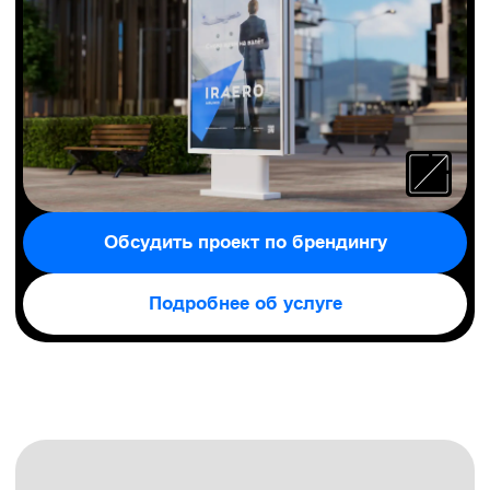
клиенты остаются долгие годы
по любви
.
Главный документ, который задает вектор
стратегического развития бренда. Содержит
набор ключевых сообщений, философию
и ценности.
Заказать платформу бренда
Подробнее об услуге