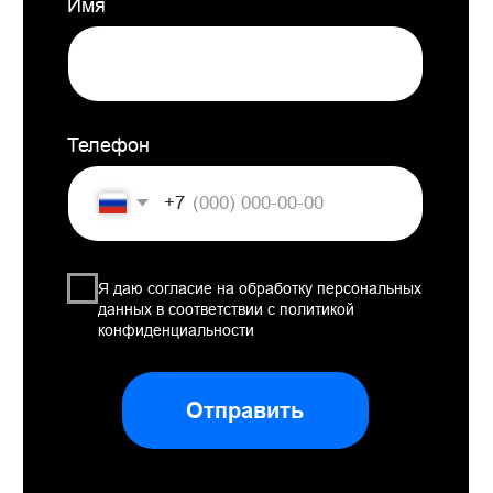
Через интервью, опросы и воркшопы
наше брендинговое агентство выявляет
истинные потребности бизнеса, мотивы
и боли. На основании этих данных
мы определяем инструменты, которые
будут эффективно решать задачи
вашего бренда.
В наше брендинговое агентство
обращаются, чтобы заказать:
Брендинг
Это комплексный подход к созданию бренда.
Важна каждая деталь для того, чтобы создать
правильное впечатление. Мы помогаем
сформулировать сильные стороны, найти
триггерные точки на пути клиента и визуально
укрепить образ.