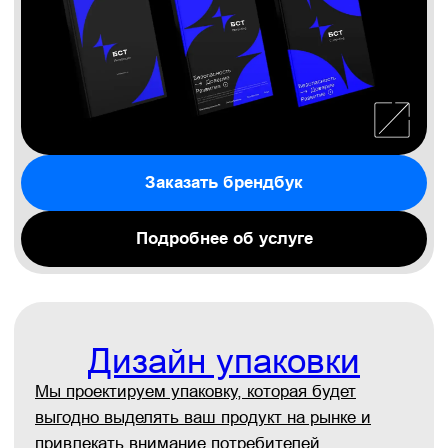
Дизайн-аутсорсинг
Вы получаете команду опытных дизайнеров
для создания действительно оригинального
дизайна. Мы работаем с широким пулом
индустрий и не мыслим шаблонно. Посмотрим
на ваш бизнес под другим углом, предложим
новые идеи и нестандартные решения.
И быстро их реализуем.
Обсудить задачи