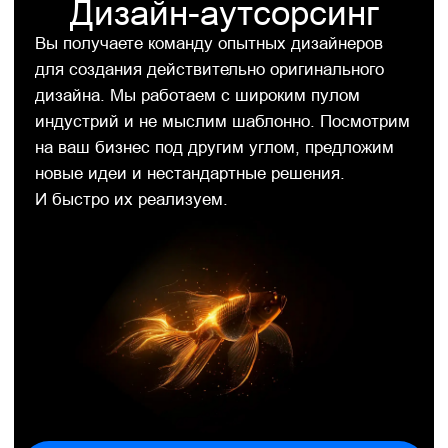
Брендинговое агентство, которое
держит сроки
В нашем брендинговом агентстве процесс
выстроен прозрачно: каждый этап согласован,
дедлайны зафиксированы, и вы в курсе,
на каком этапе проект. Всё идёт по плану —
без сюрпризов и провисаний.
Громов Сархан
Флагман Gromov Branding
«Все, к чему мы
прикасаемся, становится
превосходным»