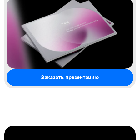
В Gromov Branding мы не просто делаем
дизайн — мы разбираемся, чем живёт ваш
рынок. Упаковка, айдентика или логотип — всё
будет иметь смысл для вашей аудитории.
Макеты, которые можно спокойно
показать руководству
Мы делаем не «дизайн ради дизайна»,
а визуальные решения, которые сразу понятно
«читаются» — и в офисе, и на встрече
с инвесторами.