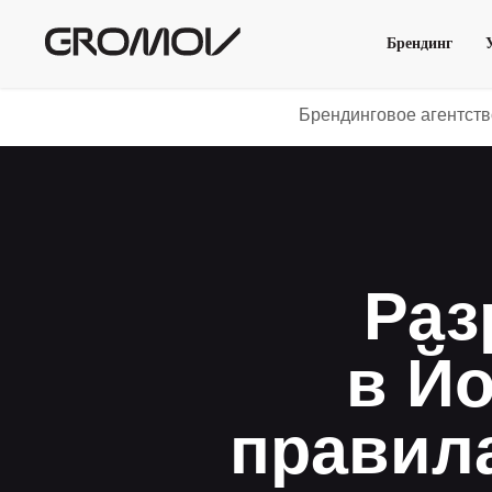
Брендинг
Брендинговое агентст
Раз
в Й
правил