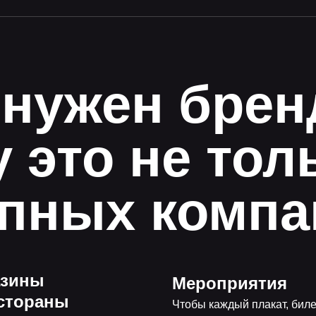
 нужен брен
 это не тол
упных компа
азины
Мероприятия
стораны
Чтобы каждый плакат, биле