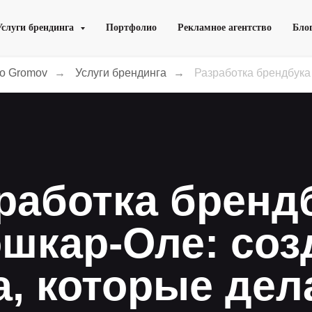
Услуги брендинга
Портфолио
Рекламное агентство
Бло
во Gromov
→
Услуги брендинга
→
Разработка брендбука
работка бренд
ошкар-Оле: соз
а, которые дел