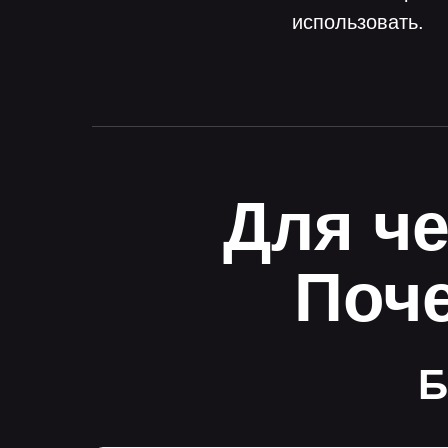
использовать.
Для ч
Поче
Б