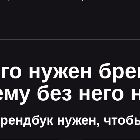
его нужен бр
му без него 
рендбук нужен, чтоб