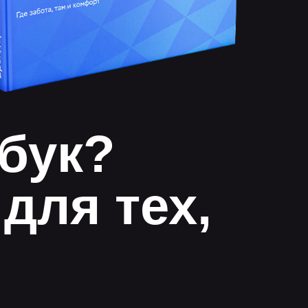
дбук?
для тех,
м