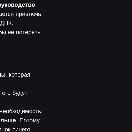
руководство
ается привлечь
 ДНК.
обы не потерять
ы, которая
 его будут
 необходимость,
ольше
. Потому
енок синего