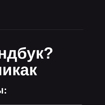
ендбук?
никак
ы: