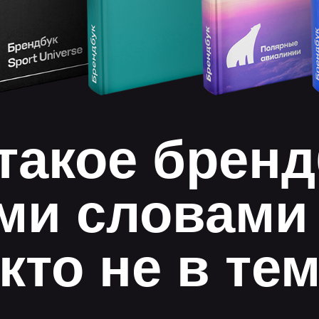
такое брен
и словами 
кто не в те