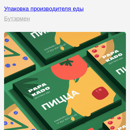
«Если дизайнер не вел свой
бизнес, он не знает, что на кону.
А значит, не понимает, как
упаковка влияет на прибыль.
70% покупателей принимают
решение о покупке, просто
взглянув на упаковку. Да,
вы не ослышались. Это как
свидание вслепую: если внешность
не цепляет, до внутреннего мира
дело может и не дойти.
Но здесь есть важный нюанс: вам
нужен не просто красивый дизайн,
а стратегический подход. Упаковка
должна не только привлекать
внимание, но и говорить с вашим
покупателем на его языке. Она