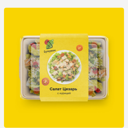
Упаковка бананов
Plantador
Анастасия
Спиридонова
Старший дизайнер
Gromov Branding
и совладелец бренда
одежды