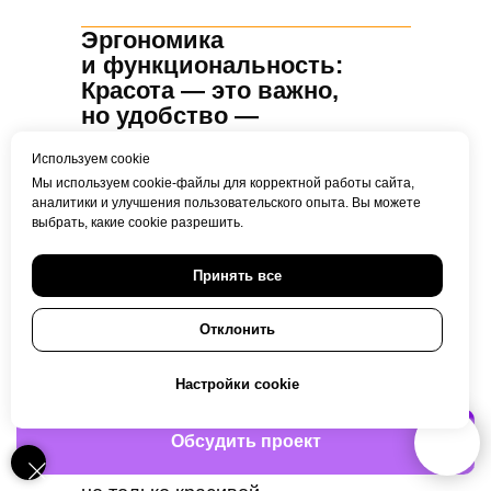
Эргономика
и функциональность:
Красота — это важно,
но удобство —
обязательно
Используем cookie
Красивый дизайн упаковки — это
Мы используем cookie-файлы для корректной работы сайта,
здорово, но если упаковка
аналитики и улучшения пользовательского опыта. Вы можете
выбрать, какие cookie разрешить.
неудобна, она быстро разочарует.
Мы думаем не только о внешнем
Принять все
виде, но и о том, как твой продукт
будет использоваться.
Отклонить
Легко ли открыть? Удобно ли
держать в руках? Не порвется ли
Настройки cookie
при транспортировке?
Мы учитываем все эти моменты,
Обсудить проект
чтобы ваша упаковка была