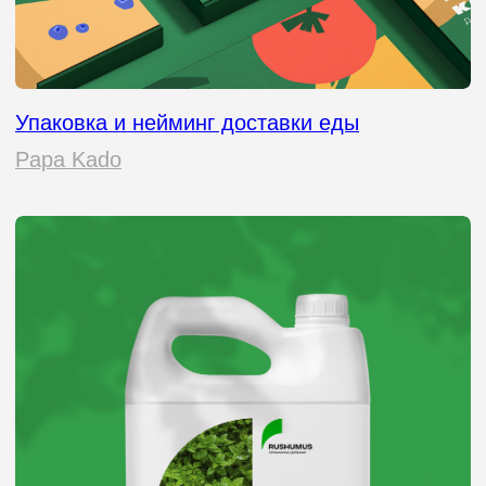
должна передавать ценности
бренда, выделяться среди
конкурентов и, конечно, продавать.
Так что, если вы все еще думаете,
что упаковка — это просто коробка,
пора пересмотреть взгляды. Это
ваш голос, ваше лицо, ваш шанс
заявить о себе. И мы знаем, как
сделать так, чтобы этот голос
звучал громко и уверенно».