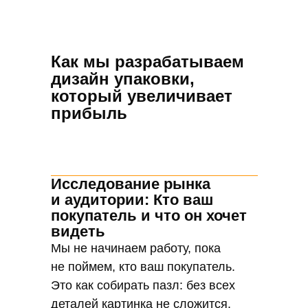
идеи — это ваш капитал и мы их
бережем как зеницу ока. Все этапы
работы — от первой встречи
Как мы разрабатываем
до финального макета — проходят
дизайн упаковки,
под строжайшим режимом
который увеличивает
конфиденциальности. Никаких
прибыль
утечек, никаких сливов. Только
вы и мы.
Исследование рынка
Гарантия
и аудитории: Кто ваш
уникальности:
покупатель и что он хочет
никаких шаблонов,
видеть
только
Мы не начинаем работу, пока
индивидуальный
не поймем, кто ваш покупатель.
подход
Это как собирать пазл: без всех
Шаблоны? Нет!. Мы не из тех, кто
деталей картинка не сложится.