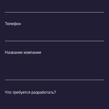
Телефон
Юридические гарантии:
Название компании
Мы защищаем твой
бренд
Что требуется разработать?