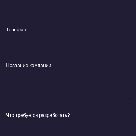
Телефон
Юридические гарантии:
Название компании
Мы защищаем твой
бренд
Что требуется разработать?