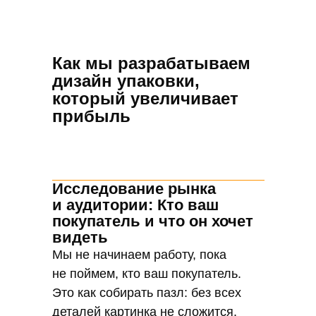
идеи — это ваш капитал и мы их
бережем как зеницу ока. Все этапы
работы — от первой встречи
Как мы разрабатываем
до финального макета — проходят
дизайн упаковки,
под строжайшим режимом
который увеличивает
конфиденциальности. Никаких
прибыль
утечек, никаких сливов. Только
вы и мы.
Исследование рынка
Гарантия
и аудитории: Кто ваш
уникальности:
покупатель и что он хочет
никаких шаблонов,
видеть
только
Мы не начинаем работу, пока
индивидуальный
не поймем, кто ваш покупатель.
подход
Это как собирать пазл: без всех
Шаблоны? Нет!. Мы не из тех, кто
деталей картинка не сложится.