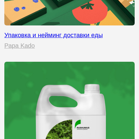
должна передавать ценности
бренда, выделяться среди
конкурентов и, конечно, продавать.
Так что, если вы все еще думаете,
что упаковка — это просто коробка,
пора пересмотреть взгляды. Это
ваш голос, ваше лицо, ваш шанс
заявить о себе. И мы знаем, как
сделать так, чтобы этот голос
звучал громко и уверенно».