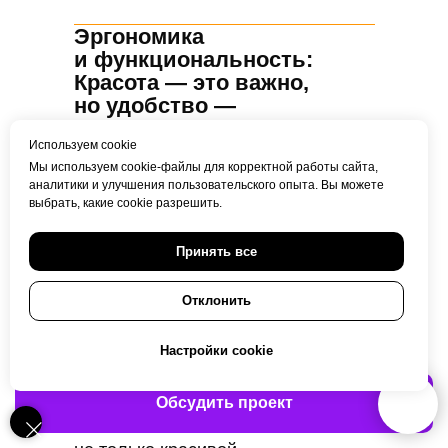
Эргономика
и функциональность:
Красота — это важно,
но удобство —
обязательно
Используем cookie
Красивый дизайн упаковки — это
Мы используем cookie-файлы для корректной работы сайта,
здорово, но если упаковка
аналитики и улучшения пользовательского опыта. Вы можете
выбрать, какие cookie разрешить.
неудобна, она быстро разочарует.
Мы думаем не только о внешнем
Принять все
виде, но и о том, как твой продукт
будет использоваться.
Отклонить
Легко ли открыть? Удобно ли
держать в руках? Не порвется ли
Настройки cookie
при транспортировке?
Мы учитываем все эти моменты,
Обсудить проект
чтобы ваша упаковка была