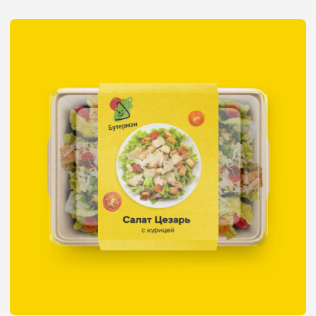
Упаковка бананов
Plantador
Анастасия
Спиридонова
Старший дизайнер
Gromov Branding
и совладелец бренда
одежды