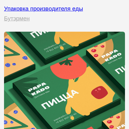
«Если дизайнер не вел свой
бизнес, он не знает, что на кону.
А значит, не понимает, как
упаковка влияет на прибыль.
70% покупателей принимают
решение о покупке, просто
взглянув на упаковку. Да,
вы не ослышались. Это как
свидание вслепую: если внешность
не цепляет, до внутреннего мира
дело может и не дойти.
Но здесь есть важный нюанс: вам
нужен не просто красивый дизайн,
а стратегический подход. Упаковка
должна не только привлекать
внимание, но и говорить с вашим
покупателем на его языке. Она