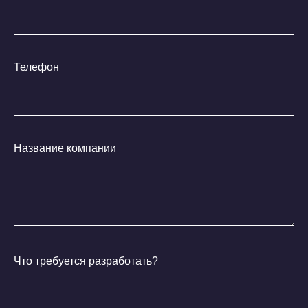
Телефон
Юридические гарантии:
Название компании
Мы защищаем твой
бренд
Что требуется разработать?