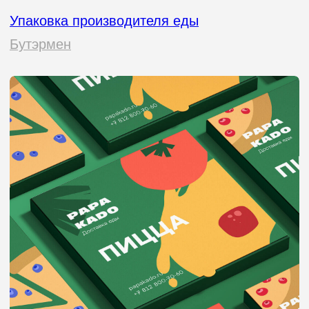
«Если дизайнер не вел свой
бизнес, он не знает, что на кону.
А значит, не понимает, как
упаковка влияет на прибыль.
70% покупателей принимают
решение о покупке, просто
взглянув на упаковку. Да,
вы не ослышались. Это как
свидание вслепую: если внешность
не цепляет, до внутреннего мира
дело может и не дойти.
Но здесь есть важный нюанс: вам
нужен не просто красивый дизайн,
а стратегический подход. Упаковка
должна не только привлекать
внимание, но и говорить с вашим
покупателем на его языке. Она