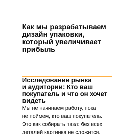
идеи — это ваш капитал и мы их
бережем как зеницу ока. Все этапы
работы — от первой встречи
Как мы разрабатываем
до финального макета — проходят
дизайн упаковки,
под строжайшим режимом
который увеличивает
конфиденциальности. Никаких
прибыль
утечек, никаких сливов. Только
вы и мы.
Исследование рынка
Гарантия
и аудитории: Кто ваш
уникальности:
покупатель и что он хочет
никаких шаблонов,
видеть
только
Мы не начинаем работу, пока
индивидуальный
не поймем, кто ваш покупатель.
подход
Это как собирать пазл: без всех
Шаблоны? Нет!. Мы не из тех, кто
деталей картинка не сложится.