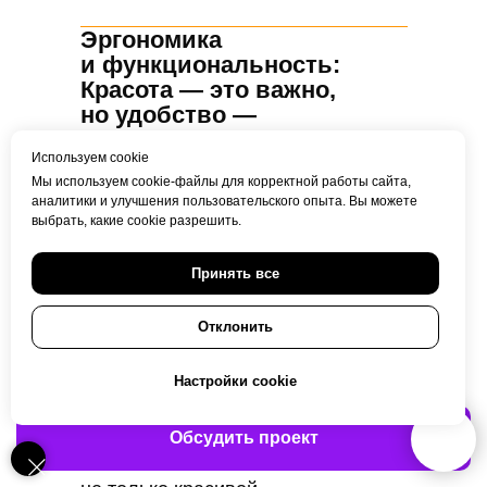
Эргономика
и функциональность:
Красота — это важно,
но удобство —
обязательно
Используем cookie
Красивый дизайн упаковки — это
Мы используем cookie-файлы для корректной работы сайта,
здорово, но если упаковка
аналитики и улучшения пользовательского опыта. Вы можете
выбрать, какие cookie разрешить.
неудобна, она быстро разочарует.
Мы думаем не только о внешнем
Принять все
виде, но и о том, как твой продукт
будет использоваться.
Отклонить
Легко ли открыть? Удобно ли
держать в руках? Не порвется ли
Настройки cookie
при транспортировке?
Мы учитываем все эти моменты,
Обсудить проект
чтобы ваша упаковка была