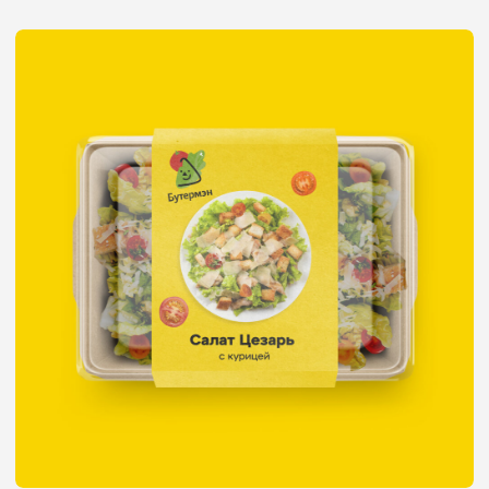
Упаковка бананов
Plantador
Анастасия
Спиридонова
Старший дизайнер
Gromov Branding
и совладелец бренда
одежды