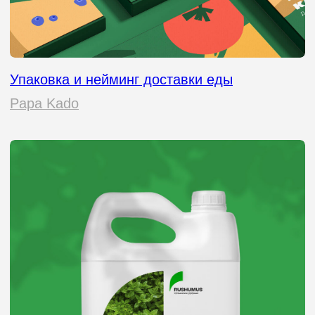
должна передавать ценности
бренда, выделяться среди
конкурентов и, конечно, продавать.
Так что, если вы все еще думаете,
что упаковка — это просто коробка,
пора пересмотреть взгляды. Это
ваш голос, ваше лицо, ваш шанс
заявить о себе. И мы знаем, как
сделать так, чтобы этот голос
звучал громко и уверенно».