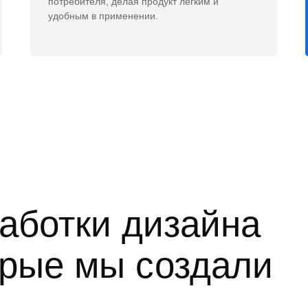
потребителя, делая продукт легким и
удобным в применении.
аботки дизайна
орые мы создали