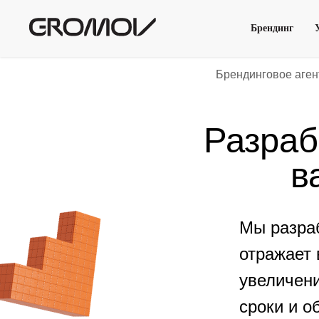
Брендинг
Брендинговое аген
Разраб
в
Мы разраб
отражает 
увеличен
сроки и о