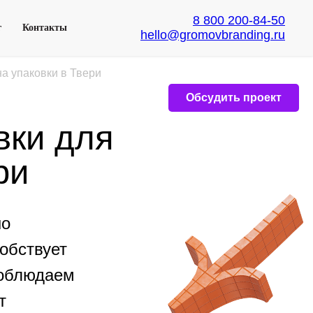
8 800 200-84-50
г
Контакты
hello@gromovbranding.ru
а упаковки в Твери
Обсудить проект
вки для
ри
но
обствует
соблюдаем
т