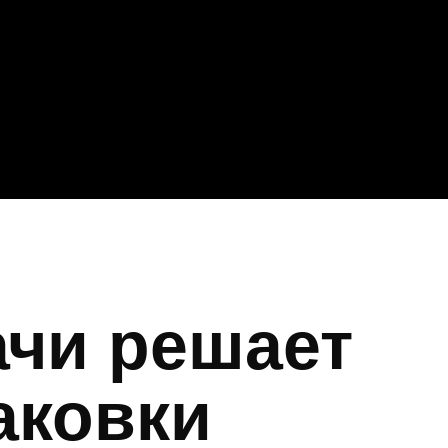
ачи решает
аковки