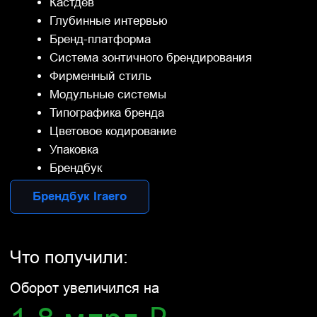
Концепт эмблемы автомобиля
М
осквич