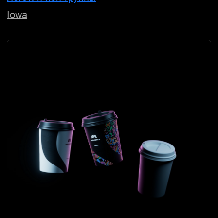
Нейминг и айдентика строительной
компании
Domenie