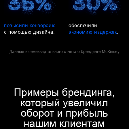
Кастдев
Глубинные интервью
Бренд-платформа
Фирменный стиль
Модульные системы
Типографика бренда
Цветовое кодирование
Упаковка
Брендбук
Брендбук Swift
Что получили:
Оборот увеличился на
1,9 млрд ₽
Маржа увеличилась на
160 млн ₽