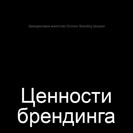
компаний, которые
компаний отмечают,
уделяют внимание
что грамотный дизайн
брендингу, отмечают
позволил
повысить
повышение
стоимость
удовлетворённо
предоставляемых
и потребителей
услуг
.
клиентским сервисом
и удобством
использования
товара.
повысили конверсию
обеспечили
с помощью дизайна.
экономию издержек
.
Данные из ежеквартального отчета о брендинге McKinsey