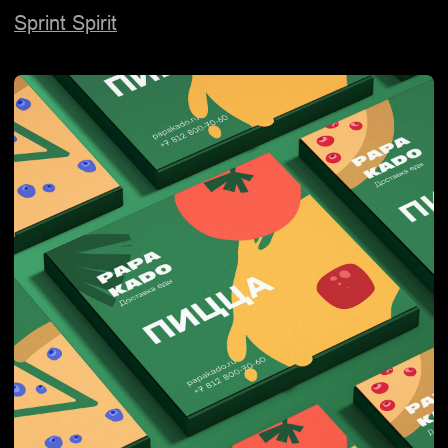
Логотип и айдентика скульптора
и одноименной галереи
Franfulyan