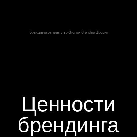
компаний, которые
компаний отмечают,
уделяют внимание
что грамотный дизайн
брендингу, отмечают
позволил
повысить
повышение
стоимость
удовлетворённо
предоставляемых
и потребителей
услуг
.
клиентским сервисом
и удобством
использования
товара.
повысили конверсию
обеспечили
с помощью дизайна.
экономию издержек
.
Данные из ежеквартального отчета о брендинге McKinsey