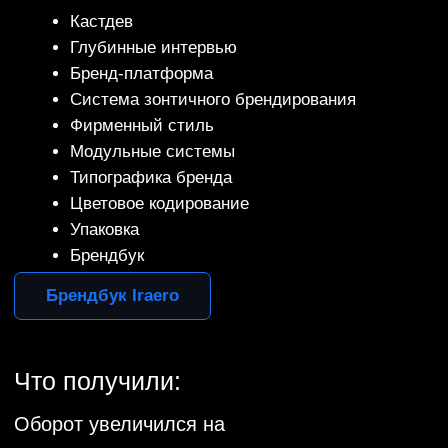
Концепт эмблемы автомобиля
М
осквич