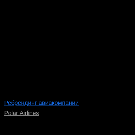
Айдентика и нейминг спортивного бренда
Sprint Spirit
Нейминг и упаковка доставки еды
Papa Kado