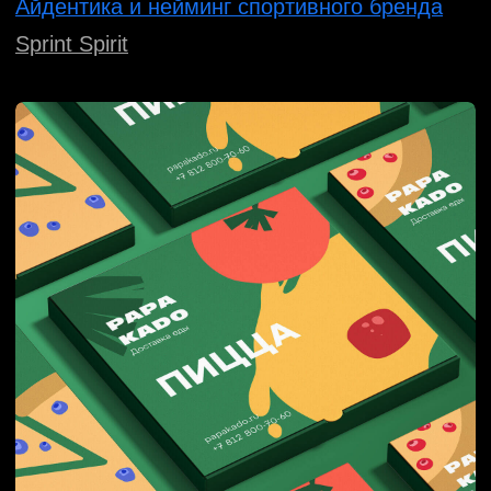
Логотип и айдентика скульптора
и одноименной галереи
Franfulyan