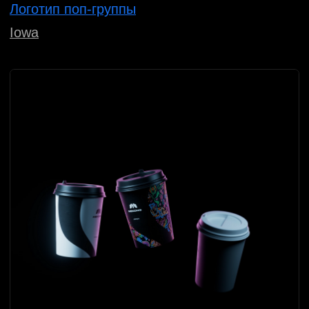
Нейминг и айдентика строительной
компании
Domenie