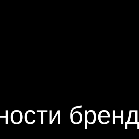
ности бренд
мечают, что
повысили конверсию
обесп