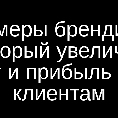
меры бренди
торый увели
т и прибыль
клиентам