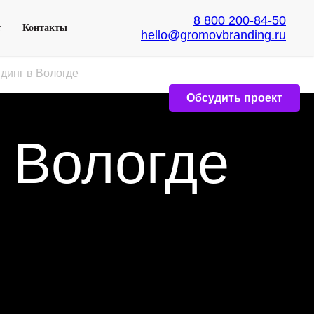
8 800 200-84-50
г
Контакты
hello@gromovbranding.ru
динг в Вологде
Обсудить проект
в Вологде