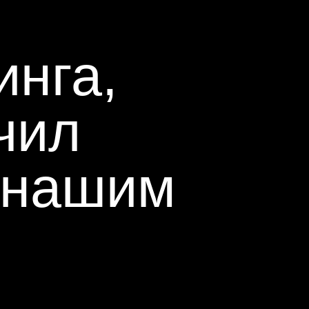
нга,
чил
 нашим