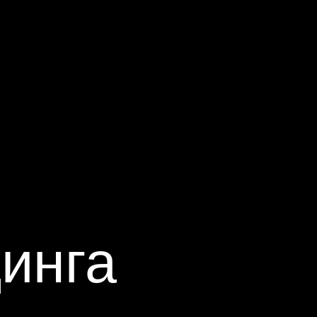
инга
ечили
экономию издержек
.