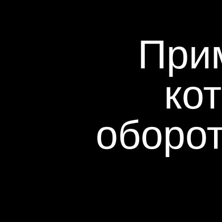
При
ко
оборо