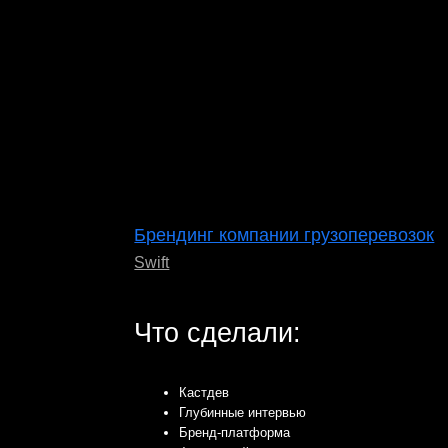
Обор
Кастдев
1,
Глубинные интервью
Бренд-платформа
Фирменный стиль
Модульные системы
Мар
Типографика бренда
16
Цветовое кодирование
Упаковка
Брендбук
Брендбук Swift