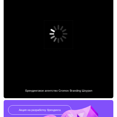
Акция на разработку брендинга
20% кэшбэк
на услуги брендингового агентства
Gromov
Вы оставляете заявку на создание брендинга
и дизайна.
Мы разрабатываем для вас продукт,
соответствующий вашим задачам и ожиданиям.
А 20% от суммы, которую вы вложили, возвращаем
вам в виде бонуса для будущих заказов.
Отправьте заявку на разработку
брендинга и дизайна