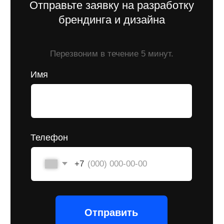
агентства
Через интервью, опросы и воркшопы
наше брендинговое агентство выявляет
истинные потребности бизнеса, мотивы
и боли. На основании этих данных
мы определяем инструменты, которые
будут эффективно решать задачи
вашего бренда.
В наше брендинговое агентство
обращаются, чтобы заказать:
Брендинг
Это комплексный подход к созданию бренда.
Важна каждая деталь для того, чтобы создать
правильное впечатление. Мы помогаем
сформулировать сильные стороны, найти
триггерные точки на пути клиента и визуально