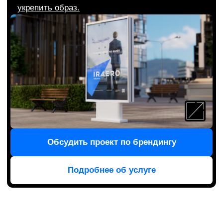
Бренд-платформа
Помогает выстраивать бренд, с которым
клиенты остаются долгие годы
по любви
.
Главный документ, который задает вектор
стратегического развития бренда. Содержит
набор ключевых сообщений, философию
и ценности.
Заказать платформу бренда
Подробнее об услуге