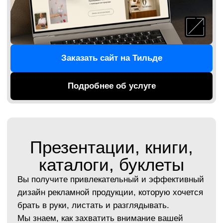
Брендинговое агентство, которое
держит сроки
В нашем брендинговом агентстве процесс
выстроен прозрачно: каждый этап согласован,
дедлайны зафиксированы, и вы в курсе,
на каком этапе проект. Всё идёт по плану —
без сюрпризов и провисаний.
Ничего лишнего
Хорошее брендинговое агентство — это про
ясность. В наших решениях — только то, что
усиливает ваш образ, подчёркивает смысл и
вызывает доверие.