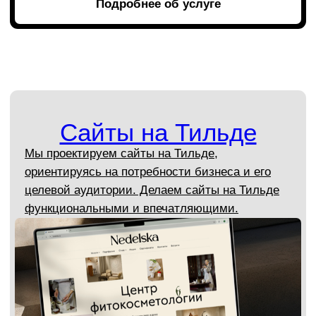
Погружаемся в ваш бизнес
В Gromov Branding мы не просто делаем
дизайн — мы разбираемся, чем живёт ваш
рынок. Упаковка, айдентика или логотип — всё
будет иметь смысл для вашей аудитории.
Макеты, которые можно спокойно
показать руководству
Мы делаем не «дизайн ради дизайна»,
а визуальные решения, которые сразу понятно
«читаются» — и в офисе, и на встрече
с инвесторами.