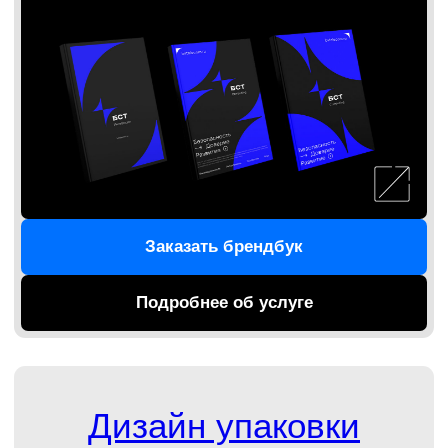
Дизайн-аутсорсинг
Вы получаете команду опытных дизайнеров
для создания действительно оригинального
дизайна. Мы работаем с широким пулом
индустрий и не мыслим шаблонно. Посмотрим
на ваш бизнес под другим углом, предложим
новые идеи и нестандартные решения.
И быстро их реализуем.
Обсудить задачи