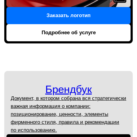
Презентации, книги,
каталоги, буклеты
Вы получите привлекательный и эффективный
дизайн рекламной продукции, которую хочется
брать в руки, листать и разглядывать.
Мы знаем, как захватить внимание вашей
аудитории и донести важные сообщения,
которые попадают прямо в сердце
Обсудить проект