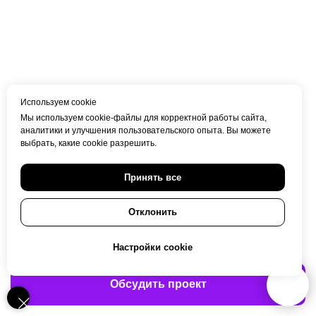
Брендинг ресторана
Используем cookie
Мы используем cookie-файлы для корректной работы сайта,
Портфолио Громов
Брендинг
аналитики и улучшения пользовательского опыта. Вы можете
выбрать, какие cookie разрешить.
Принять все
Вита Рубежанская
Главный стратег брендингового
агентства Gromov Branding.
Отклонить
Написала статью про брендинг,
чтобы вам было понятно, что это
Настройки cookie
такое и зачем мы все здесь
собрались.
Обсудить проект