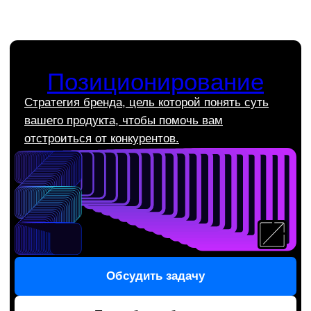
брендинговое и дизайн
агентство?
Всё понятно до старта
Наше брендинговое агентство заранее
объясняет, что именно вы получите.
Конкретные сроки, понятный результат
и никаких «посмотрим по ходу».