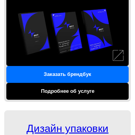
Дизайн-аутсорсинг
Вы получаете команду опытных дизайнеров
для создания действительно оригинального
дизайна. Мы работаем с широким пулом
индустрий и не мыслим шаблонно. Посмотрим
на ваш бизнес под другим углом, предложим
новые идеи и нестандартные решения.
И быстро их реализуем.
Обсудить задачи