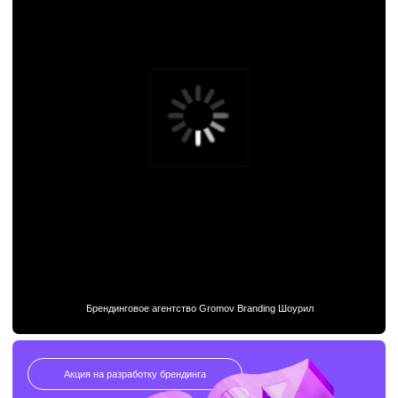
Акция на разработку брендинга
20% кэшбэк
на услуги брендингового агентства
Gromov
Вы оставляете заявку на создание брендинга
и дизайна.
Мы разрабатываем для вас продукт,
соответствующий вашим задачам и ожиданиям.
А 20% от суммы, которую вы вложили, возвращаем
вам в виде бонуса для будущих заказов.
Отправьте заявку на разработку
брендинга и дизайна