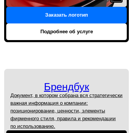
Презентации, книги,
каталоги, буклеты
Вы получите привлекательный и эффективный
дизайн рекламной продукции, которую хочется
брать в руки, листать и разглядывать.
Мы знаем, как захватить внимание вашей
аудитории и донести важные сообщения,
которые попадают прямо в сердце
Обсудить проект