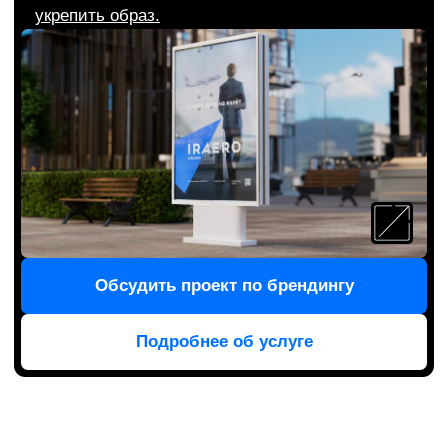
Бренд-платформа
Помогает выстраивать бренд, с которым
клиенты остаются долгие годы
по любви
.
Главный документ, который задает вектор
стратегического развития бренда. Содержит
набор ключевых сообщений, философию
и ценности.
Заказать платформу бренда
Подробнее об услуге