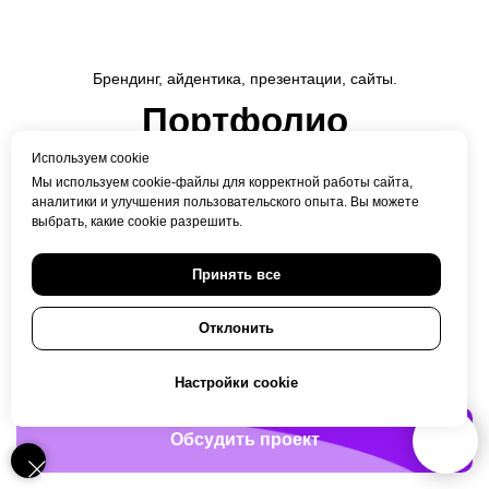
Брендинг, айдентика, презентации, сайты.
Брендинг ресторана
Портфолио
брендингового
Используем cookie
Портфолио Громов
Брендинг
агентства Gromov
Мы используем cookie-файлы для корректной работы сайта,
аналитики и улучшения пользовательского опыта. Вы можете
Branding
выбрать, какие cookie разрешить.
Вита Рубежанская
Принять все
Главный стратег брендингового
Наше брендинговое агентство
агентства Gromov Branding.
системно и креативно подходит
Отклонить
Написала статью про брендинг,
к проектированию, создавая
чтобы вам было понятно, что это
эффективные решения для компаний
такое и зачем мы все здесь
собрались.
Настройки cookie
любого масштаба и отрасли.
Обсудить проект