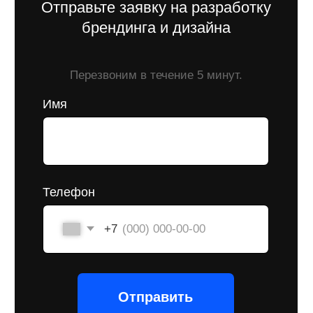
агентства
Через интервью, опросы и воркшопы
наше брендинговое агентство выявляет
истинные потребности бизнеса, мотивы
и боли. На основании этих данных
мы определяем инструменты, которые
будут эффективно решать задачи
вашего бренда.
В наше брендинговое агентство
обращаются, чтобы заказать:
Брендинг
Это комплексный подход к созданию бренда.
Важна каждая деталь для того, чтобы создать
правильное впечатление. Мы помогаем
сформулировать сильные стороны, найти
триггерные точки на пути клиента и визуально