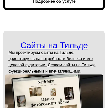
Погружаемся в ваш бизнес
В Gromov Branding мы не просто делаем
дизайн — мы разбираемся, чем живёт ваш
рынок. Упаковка, айдентика или логотип — всё
будет иметь смысл для вашей аудитории.
Макеты, которые можно спокойно
показать руководству
Мы делаем не «дизайн ради дизайна»,
а визуальные решения, которые сразу понятно
«читаются» — и в офисе, и на встрече
с инвесторами.