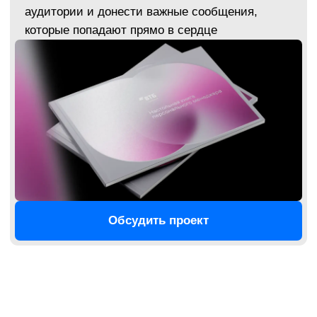
Решения, которые работают
на всех носителях
Наша айдентика живёт не только в брендбуке.
Мы заранее продумываем, как она будет
выглядеть на сайте, в соцсетях, в мерче
и на упаковке.
Громов Сархан
Флагман Gromov Branding
«Все, к чему мы